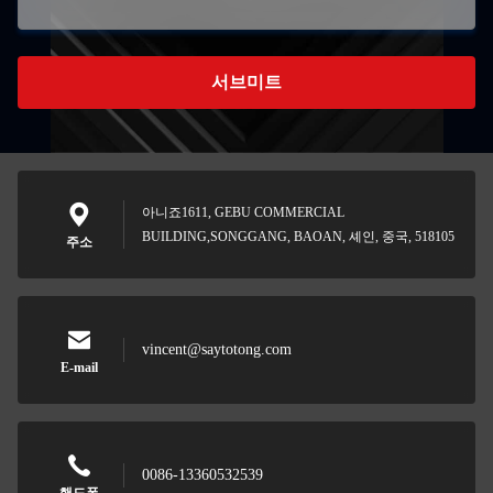
서브미트
아니죠1611, GEBU COMMERCIAL
BUILDING,SONGGANG, BAOAN, 셰인, 중국, 518105
주소
vincent@saytotong.com
E-mail
0086-13360532539