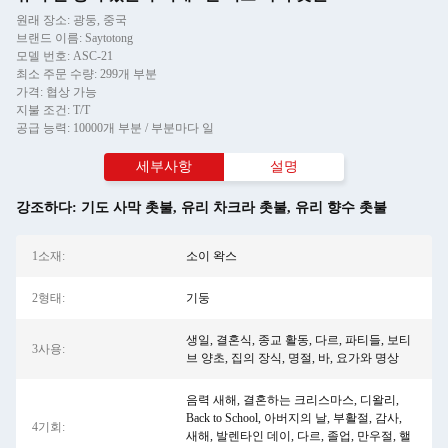
원래 장소: 광둥, 중국
브랜드 이름: Saytotong
모델 번호: ASC-21
최소 주문 수량: 299개 부분
가격: 협상 가능
지불 조건: T/T
공급 능력: 10000개 부분 / 부분마다 일
세부사항
설명
강조하다:
기도 사막 촛불
,
유리 차크라 촛불
,
유리 향수 촛불
1소재:
소이 왁스
2형태:
기둥
생일, 결혼식, 종교 활동, 다르, 파티들, 보티
3사용:
브 양초, 집의 장식, 명절, 바, 요가와 명상
음력 새해, 결혼하는 크리스마스, 디왈리,
Back to School, 아버지의 날, 부활절, 감사,
4기회:
새해, 발렌타인 데이, 다르, 졸업, 만우절, 핼