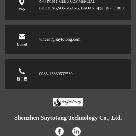
아니죠1611, GEBU COMMERCIAL
BUILDING,SONGGANG, BAOAN, 셰인, 중국, 518105
주소
vincent@saytotong.com
E-mail
0086-13360532539
핸드폰
Shenzhen Saytotong Technology Co., Ltd.