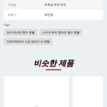
15장점:
무독성 무연 무연
16항구:
셰인젠
Tags:
유리 럭셔리 향수 촛불
소아삭 유리 항아리 향수 촛불
아로마테라피 고급 냄새가 난 캔들
비슷한 제품