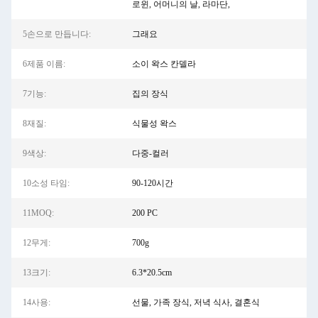
로윈, 어머니의 날, 라마단,
5손으로 만듭니다:
그래요
6제품 이름:
소이 왁스 칸델라
7기능:
집의 장식
8재질:
식물성 왁스
9색상:
다중-컬러
10소성 타임:
90-120시간
11MOQ:
200 PC
12무게:
700g
13크기:
6.3*20.5cm
14사용:
선물, 가족 장식, 저녁 식사, 결혼식