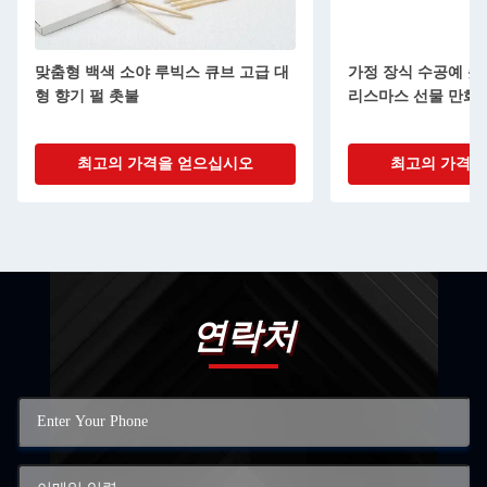
 루빅스 큐브 고급 대
가정 장식 수공예 촛불 창의적 신품 크
리스마스 선물 만화 귀여운 와플
격을 얻으십시오
최고의 가격을 얻으십시오
연락처