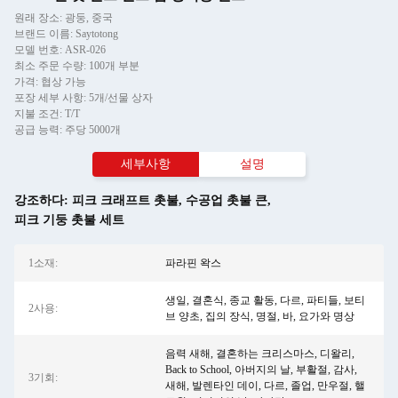
원래 장소: 광둥, 중국
브랜드 이름: Saytotong
모델 번호: ASR-026
최소 주문 수량: 100개 부분
가격: 협상 가능
포장 세부 사항: 5개/선물 상자
지불 조건: T/T
공급 능력: 주당 5000개
세부사항
설명
강조하다:
피크 크래프트 촛불
,
수공업 촛불 큰
,
피크 기둥 촛불 세트
1소재:
파라핀 왁스
생일, 결혼식, 종교 활동, 다르, 파티들, 보티
2사용:
브 양초, 집의 장식, 명절, 바, 요가와 명상
음력 새해, 결혼하는 크리스마스, 디왈리,
Back to School, 아버지의 날, 부활절, 감사,
3기회:
새해, 발렌타인 데이, 다르, 졸업, 만우절, 핼