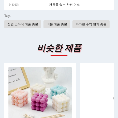
14장점:
잔류물 없는 완전 연소
Tags:
천연 소아삭 예술 촛불
버블 예술 촛불
파라핀 수액 향기 촛불
비슷한 제품