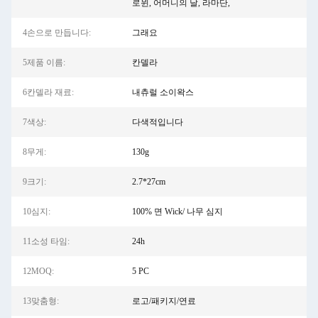
로윈, 어머니의 날, 라마단,
4손으로 만듭니다:
그래요
5제품 이름:
칸델라
6칸델라 재료:
내츄럴 소이왁스
7색상:
다색적입니다
8무게:
130g
9크기:
2.7*27cm
10심지:
100% 면 Wick/ 나무 심지
11소성 타임:
24h
12MOQ:
5 PC
13맞춤형:
로고/패키지/연료