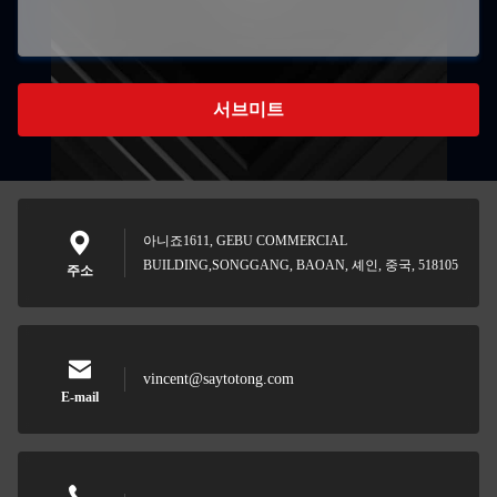
서브미트
아니죠1611, GEBU COMMERCIAL
BUILDING,SONGGANG, BAOAN, 셰인, 중국, 518105
주소
vincent@saytotong.com
E-mail