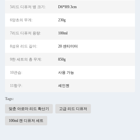
5리드 디퓨저 병 크기:
D6*H9.3cm
6양초의 무게:
230g
7리드 디퓨저 용량:
100ml
8섬유 리드 길이:
20 센티미터
9한 세트의 총 무게:
850g
10관습:
사용 가능
11항구:
셰인젠
Tags:
맞춘 아로마 리드 확산기
고급 리드 디퓨저
100ml 캔 디퓨저 세트