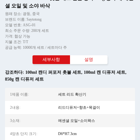
셜 오일 및 소야 바삭
원래 장소: 광둥, 중국
브랜드 이름: Saytotong
모델 번호: ASG-01
최소 주문 수량: 200개 세트
가격: 협상 가능
지불 조건: T/T
공급 능력: 10000개 세트 / 세트마다 주
세부사항
설명
강조하다:
100ml 캔디 퍼포저 촛불 세트
,
100ml 캔 디퓨저 세트
,
850g 캔 디퓨저 세트
1제품 이름:
세트 리드 확산기
2내용:
리드디퓨저+향초+목걸이
3소재:
에센셜 오일+소이왁스
4양초 단지 크기:
D6*H7.3cm